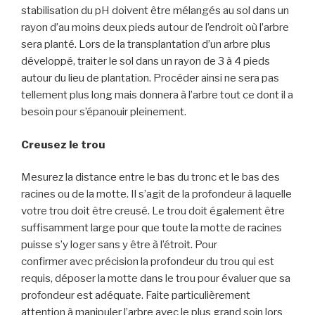
stabilisation du pH doivent être mélangés au sol dans un
rayon d’au moins deux pieds autour de l’endroit où l’arbre
sera planté.
L
ors de la transplantation d’un arbre plus
développé, traiter le sol dans un rayon de 3 à 4 pieds
autour du lieu de plantation.
Procéder ainsi ne sera pas
tellement plus long mais donnera à l’arbre tout ce dont il a
besoin pour s’épanouir pleinement.
Creusez le trou
Mesurez la distance entre le bas du tronc et le bas des
racines ou de la motte
.
Il s’agit de
la profondeur à laquelle
votre trou doit être creusé. Le trou doit également être
suffisamment large pour que toute la motte de racines
puisse s’y loger sans
y
être à l’étroi
t
. P
our
confirmer
avec
précisio
n l
a profondeur
du trou qui est
requis
,
déposer la motte dans
le trou
pour évaluer que sa
profondeur est adéquate.
Faite
particulièrement
attention à
manipuler l’arbre avec le plus grand soin lors