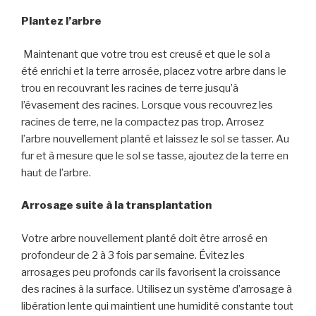
Plantez l’arbre
Maintenant que votre trou est creusé
et que
le sol
a
été
enrichi et la terre arrosée, placez votre arbre dans le
trou en recouvrant les racines de terre jusqu’à
l’évasement des racines.
L
orsque vous recouvrez les
racines de terre, ne la compactez pas trop. Arrosez
l’arbre nouvellement planté et laissez le sol se tasser. Au
fur et à mesure que le sol se tasse, ajoutez de la terre en
haut de l’arbre
.
Arrosage
suite à
la transpla
n
tation
V
otre arbre nouvellement planté doit être arrosé en
profondeur
de
2 à 3 fois par
semaine. Évitez les
arrosages peu profonds car ils favorisent la croissance
des racines à la surface
. U
tilisez un système d’arrosage à
libération lente qui maintient une humidité constante tout