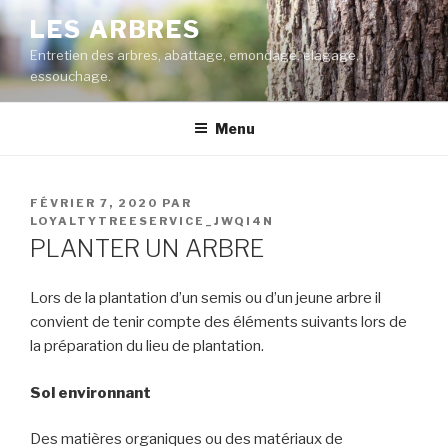
Aller
LES ARBRES
au
Entretien des arbres, abattage, emondage, elagage,
contenu
essouchage.
principal
Menu
PUBLIÉ
FÉVRIER 7, 2020
PAR
LE
LOYALTYTREESERVICE_JWQI4N
PLANTER UN ARBRE
Lors de la plantation d’un semis ou d’un jeune arbre
il
convient de tenir compte des éléments suivants lors de
la préparation du lieu de plantation
.
Sol environnant
Des matières organiques ou des matériaux de